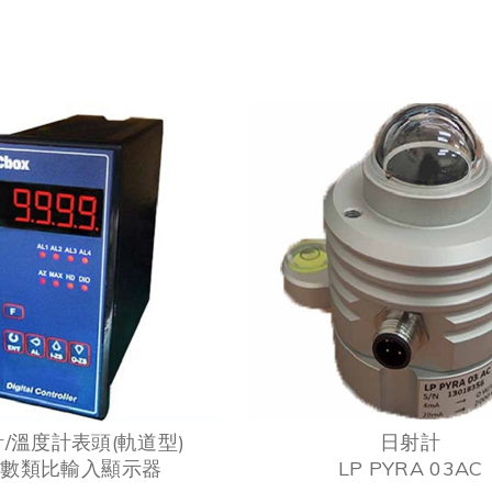
/溫度計表頭(軌道型)
日射計
位數類比輸入顯示器
LP PYRA 03AC