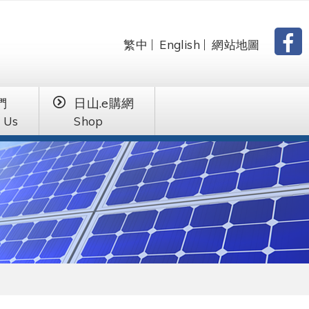
繁中
English
網站地圖
們
日山.e購網
 Us
Shop